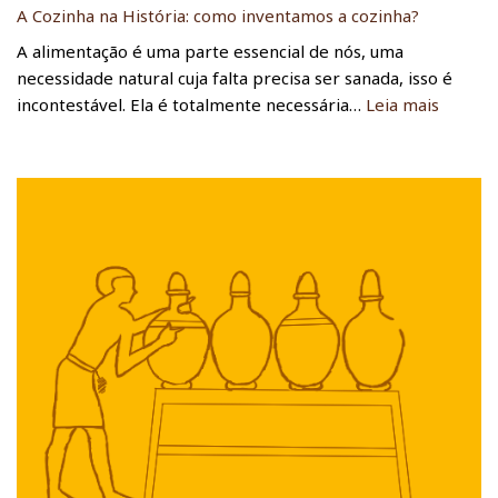
A Cozinha na História: como inventamos a cozinha?
A alimentação é uma parte essencial de nós, uma
necessidade natural cuja falta precisa ser sanada, isso é
:
incontestável. Ela é totalmente necessária…
Leia mais
A
C
o
z
i
n
h
a
n
a
H
i
s
t