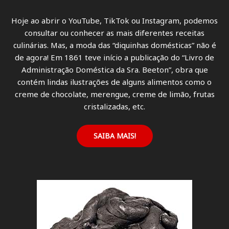
a
c
Hoje ao abrir o YouTube, TikTok ou Instagram, podemos
o
consultar ou conhecer as mais diferentes receitas
z
culinárias. Mas, a moda das “diquinhas domésticas” não é
i
de agora! Em 1861 teve início a publicação do “Livro de
n
Administração Doméstica da Sra. Beeton”, obra que
h
contém lindas ilustrações de alguns alimentos como o
a
creme de chocolate, merengue, creme de limão, frutas
?
cristalizadas, etc.
SAIBA MAIS!