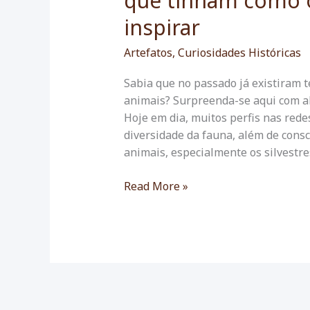
que tinham como o
inspirar
Artefatos
,
Curiosidades Históricas
Sabia que no passado já existiram t
animais? Surpreenda-se aqui com al
Hoje em dia, muitos perfis nas rede
diversidade da fauna, além de cons
animais, especialmente os silvestre
Conheça
Read More »
duas
das
maiores
obras
já
publicadas
sobre