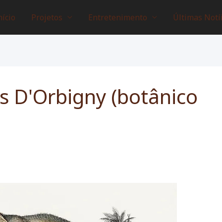
nício
Projetos
Entretenimento
Últimas Notí
s D'Orbigny (botânico