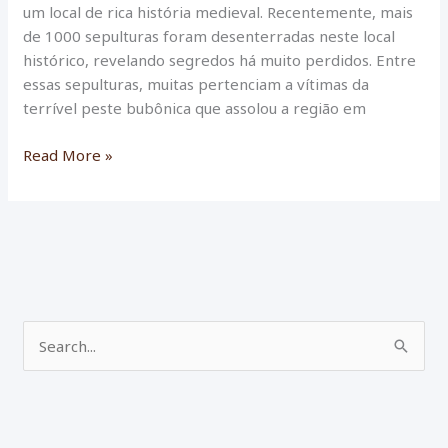
um local de rica história medieval. Recentemente, mais
de 1000 sepulturas foram desenterradas neste local
histórico, revelando segredos há muito perdidos. Entre
essas sepulturas, muitas pertenciam a vítimas da
terrível peste bubônica que assolou a região em
Descobertas
Read More »
Arqueológicas
Revelam
Histórias
Desconhecidas
na
Abadia
de
P
Beaumont
e
(França)
s
q