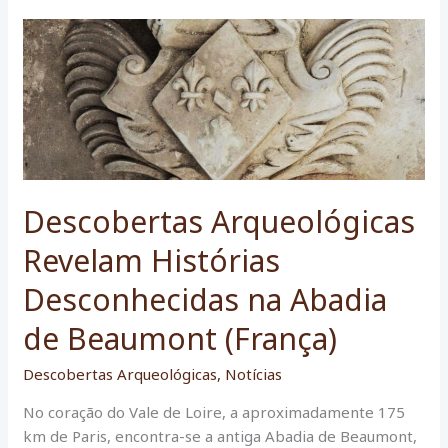
do
Bronze
lança
luz
sobre
maquiagens
milenares
Descobertas Arqueológicas
Revelam Histórias
Desconhecidas na Abadia
de Beaumont (França)
Descobertas Arqueológicas
,
Notícias
No coração do Vale de Loire, a aproximadamente 175
km de Paris, encontra-se a antiga Abadia de Beaumont,