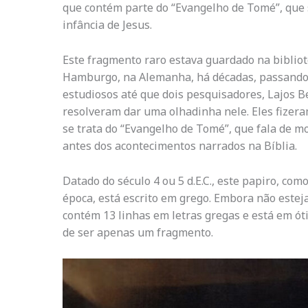
que contém parte do “Evangelho de Tomé”, que 
infância de Jesus.
Este fragmento raro estava guardado na biblio
Hamburgo, na Alemanha, há décadas, passando 
estudiosos até que dois pesquisadores, Lajos B
resolveram dar uma olhadinha nele. Eles fizera
se trata do “Evangelho de Tomé”, que fala de mo
antes dos acontecimentos narrados na Bíblia.
Datado do século 4 ou 5 d.E.C., este papiro, com
época, está escrito em grego. Embora não estej
contém 13 linhas em letras gregas e está em ót
de ser apenas um fragmento.