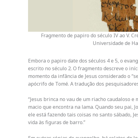
Fragmento de papiro do século IV ao V. Cr
Universidade de H
Embora o papiro date dos séculos 4 e 5, o evan
escrito no século 2. O fragmento descreve o iníc
momento da infância de Jesus considerado o “s
apócrifo de Tomé. A tradução dos pesquisadores
“Jesus brinca no vau de um riacho caudaloso e 
macio que encontra na lama. Quando seu pai, J
ele está fazendo tais coisas no santo sábado, Je
vida às figuras de barro.”
Em outras cópias do evangelho, há relatos de Je