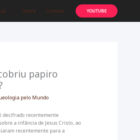
ias
Sobre
Contato
YOUTUBE
cobriu papiro
?
ueologia pelo Mundo
oi decifrado recentemente
obre a infância de Jesus Cristo, ao
ciaram recentemente para a