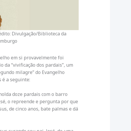
édito: Divulgação/Biblioteca da
amburgo
gelho em si provavelmente foi
io da “vivificação dos pardais”, um
egundo milagre” do Evangelho
 é a seguinte:
molda doze pardais com o barro
osé, o repreende e pergunta por que
sus, de cinco anos, bate palmas e dá
sus curando seu pai, José, de uma