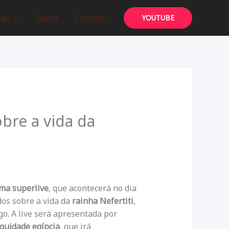
ias
Sobre
Contato
YOUTUBE
obre a vida da
ma superlive
, que acontecerá no dia
dos sobre a vida da
rainha Nefertiti
,
go. A live será apresentada por
iguidade egípcia
, que irá