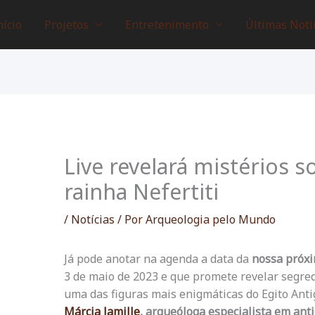
nício
Projetos
Entretenimento
Últimas Notí
Live revelará mistérios s
rainha Nefertiti
/
Notícias
/ Por
Arqueologia pelo Mundo
Já pode anotar na agenda a data da
nossa próxi
3 de maio de 2023 e que promete revelar segre
uma das figuras mais enigmáticas do Egito Anti
Márcia Jamille
, arqueóloga especialista em ant