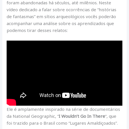
foram abandonadas há séculos, até milênios. Neste
vídeo dedicado a falar sobre ocorrências de “histórias
de fantasmas” em sítios arqueológicos vocês poderão
acompanhar uma análise sobre os aprendizados que
podemos tirar desses relatos:
Ele é amplamente inspirado na série de documentários
da National Geographic, “
I Wouldn’t Go In There
“, que
foi trazido para o Brasil como “Lugares Amaldiçoados”.