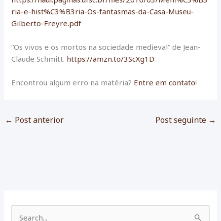
ria-e-hist%C3%B3ria-Os-fantasmas-da-Casa-Museu-
Gilberto-Freyre.pdf
“Os vivos e os mortos na sociedade medieval” de Jean-
Claude Schmitt.
https://amzn.to/3ScXg1D
Encontrou algum erro na matéria?
Entre em contato
!
←
Post anterior
Post seguinte
→
P