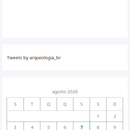
Tweets by arqueologia_br
agosto 2026
S
T
Q
Q
S
S
D
1
2
3
4
5
6
7
8
9