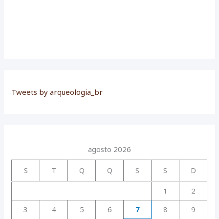
Tweets by arqueologia_br
agosto 2026
S
T
Q
Q
S
S
D
1
2
3
4
5
6
7
8
9