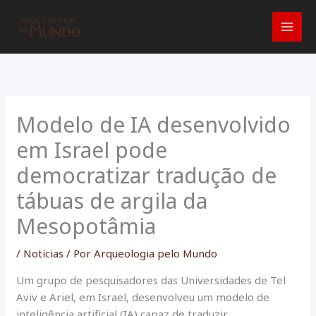
Ir
para
o
conteúdo
Modelo de IA desenvolvido
em Israel pode
democratizar tradução de
tábuas de argila da
Mesopotâmia
/
Notícias
/ Por
Arqueologia pelo Mundo
Um grupo de pesquisadores das Universidades de Tel
Aviv e Ariel, em Israel, desenvolveu um modelo de
inteligência artificial (IA) capaz de traduzir