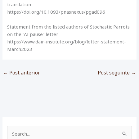
translation
https://doi.org/10.1093/pnasnexus/pgad096
Statement from the listed authors of Stochastic Parrots
on the “AI pause” letter
https://www.dair-institute.org/blog/letter-statement-
March2023
←
Post anterior
Post seguinte
→
P