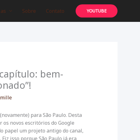
ias
Sobre
Contato
YOUTUBE
 capítulo: bem-
onado”!
mille
 (novamente) para São Paulo. Desta
r os novos escritórios do Google
 do papel um projeto antigo do canal,
 Fiz isso porque São Paulo já era