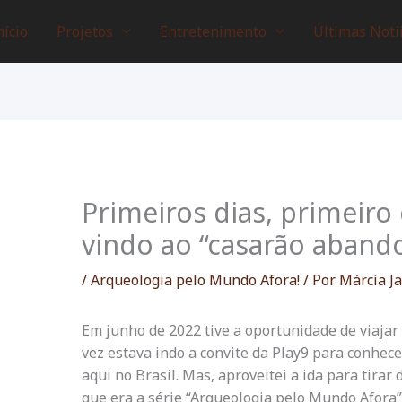
nício
Projetos
Entretenimento
Últimas Notí
Primeiros dias, primeiro
vindo ao “casarão aband
/
Arqueologia pelo Mundo Afora!
/ Por
Márcia Ja
Em junho de 2022 tive a oportunidade de viajar
vez estava indo a convite da Play9 para conhece
aqui no Brasil. Mas, aproveitei a ida para tirar
que era a série “Arqueologia pelo Mundo Afora”.