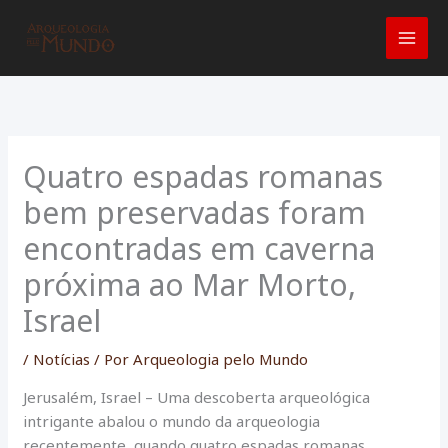
Ir
para
o
conteúdo
Quatro espadas romanas
bem preservadas foram
encontradas em caverna
próxima ao Mar Morto,
Israel
/
Notícias
/ Por
Arqueologia pelo Mundo
Jerusalém, Israel – Uma descoberta arqueológica
intrigante abalou o mundo da arqueologia
recentemente, quando quatro espadas romanas