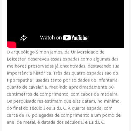
O arqueólogo Simon James, da Universidade de
Leicester, descreveu essas espadas como algumas das
melhores preservadas já encontradas, destacando sua
importância histórica. Três das quatro espadas são do
tipo “spatha”, usadas tanto por soldados de infantaria
quanto de cavalaria, medindo aproximadamente 60
centímetros de comprimento, com cabos de madeira.
Os pesquisadores estimam que elas datam, no mínimo,
do final do século I ou II d.E.C. A quarta espada, com
cerca de 16 polegadas de comprimento e um pomo de
anel de metal, é datada dos séculos II e III d.E.C.