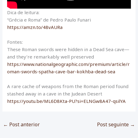
Dica de leitura:
“Grécia e Roma” de Pedro Paulo Funari
https://amzn.to/48vAURa
Fontes:
These Roman swords were hidden in a Dead Sea cave—
and they’re remarkably well preserved
https://www.nationalgeographic.com/premium/article/r
oman-swords-spatha-cave-bar-kokhba-dead-sea
A rare cache of weapons from the Roman period found
stashed away in a cave in the Judean Desert
https://youtu.be/ML6D8Kta-PU?si=ELNGw8A47-qsilYA
←
Post anterior
Post seguinte
→