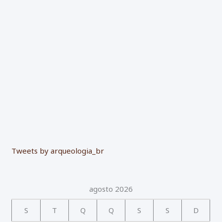
o
r
:
Tweets by arqueologia_br
agosto 2026
S
T
Q
Q
S
S
D