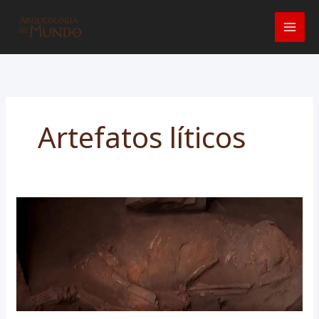
Ir
para
o
conteúdo
Artefatos líticos