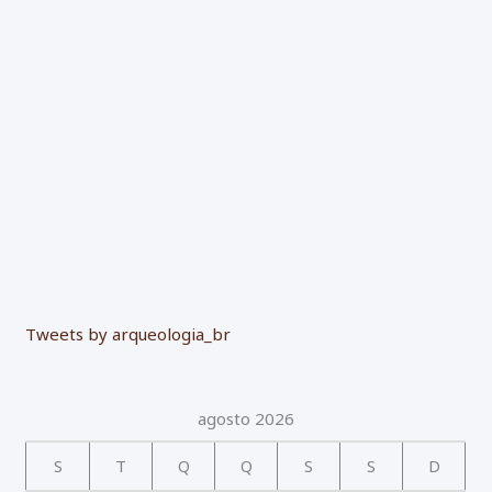
o
r
:
Tweets by arqueologia_br
agosto 2026
S
T
Q
Q
S
S
D