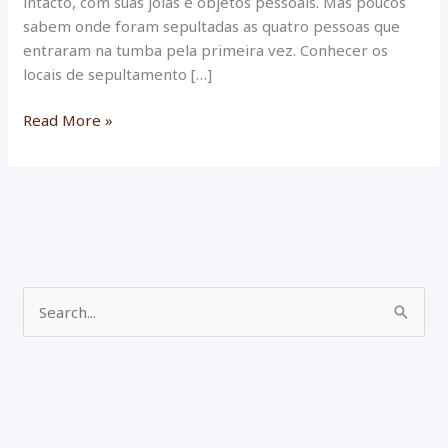
intacto, com suas joias e objetos pessoais. Mas poucos
sabem onde foram sepultadas as quatro pessoas que
entraram na tumba pela primeira vez. Conhecer os
locais de sepultamento […]
Descoberta
Read More »
da
tumba
de
Tutankhamon:
conheça
os
locais
P
de
e
sepultamento
dos
s
exploradores
q
originais
u