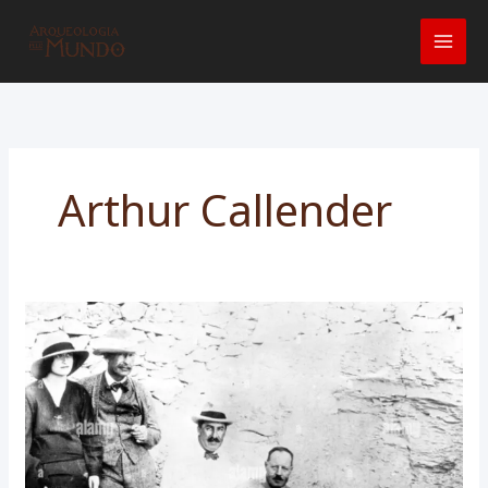
Ir
para
o
conteúdo
Arthur Callender