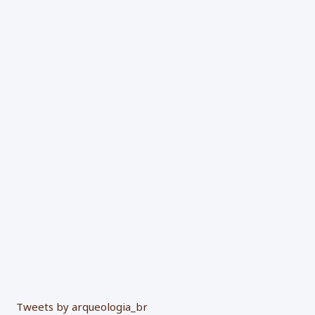
i
s
a
r
p
o
r
:
Tweets by arqueologia_br