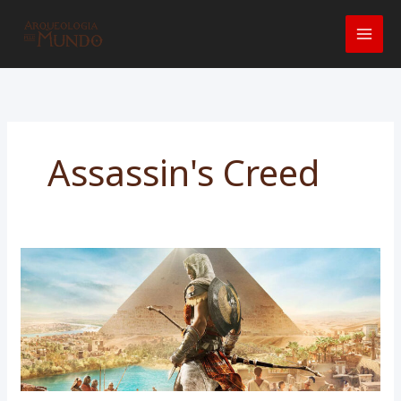
Ir
para
o
conteúdo
Assassin's Creed