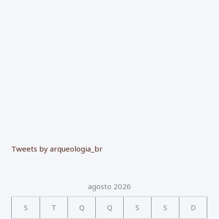
o
r
:
Tweets by arqueologia_br
agosto 2026
S
T
Q
Q
S
S
D