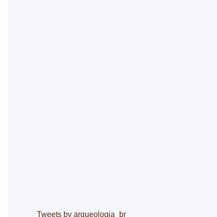
o
r
:
Tweets by arqueologia_br