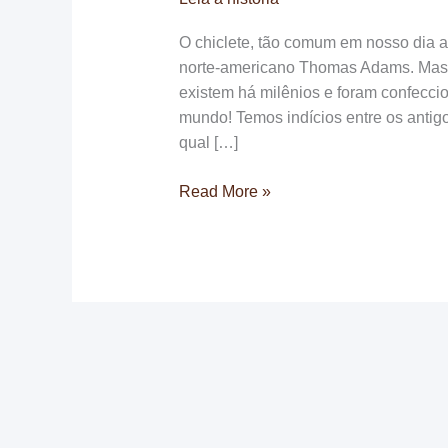
O chiclete, tão comum em nosso dia a
norte-americano Thomas Adams. Mas,
existem há milênios e foram confecci
mundo! Temos indícios entre os anti
qual […]
Você
Read More »
sabe
qual
a
idade
do
chiclete?