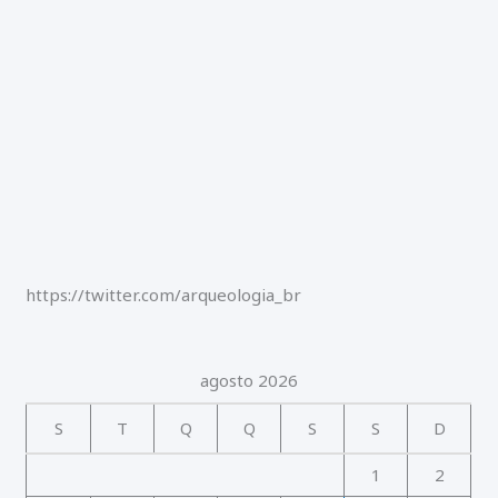
r
:
https://twitter.com/arqueologia_br
agosto 2026
S
T
Q
Q
S
S
D
1
2