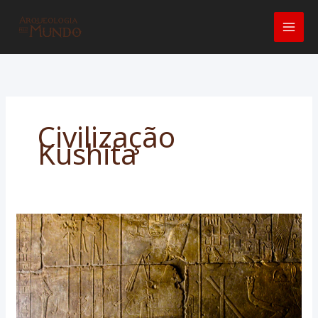
Ir
para
o
conteúdo
Civilização
Kushita