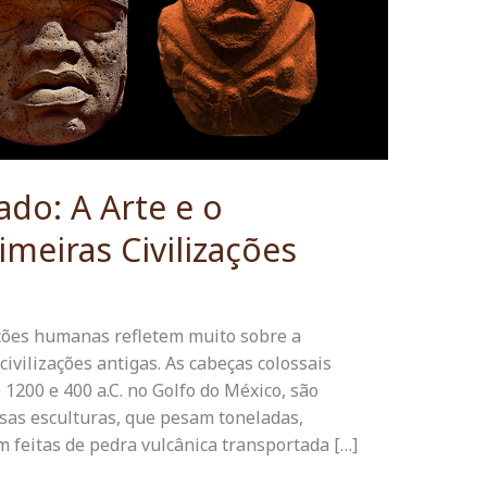
do: A Arte e o
meiras Civilizações
ações humanas refletem muito sobre a
civilizações antigas. As cabeças colossais
 1200 e 400 a.C. no Golfo do México, são
sas esculturas, que pesam toneladas,
 feitas de pedra vulcânica transportada […]