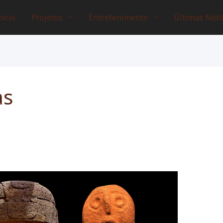
nício
Projetos
Entretenimento
Últimas Notí
as