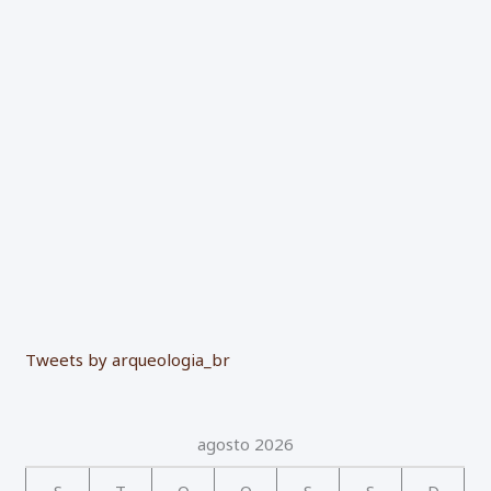
p
o
r
:
Tweets by arqueologia_br
agosto 2026
S
T
Q
Q
S
S
D