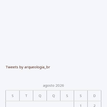
r
:
Tweets by arqueologia_br
agosto 2026
S
T
Q
Q
S
S
D
1
2