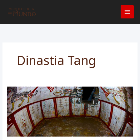
Ir
para
o
conteúdo
Dinastia Tang