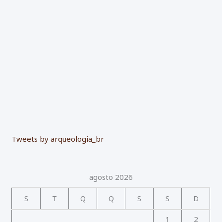
r
:
Tweets by arqueologia_br
agosto 2026
S
T
Q
Q
S
S
D
1
2