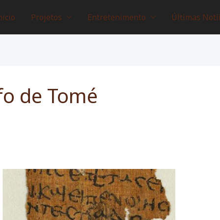
nício
Projetos
Entretenimento
Últimas Notí
fo de Tomé