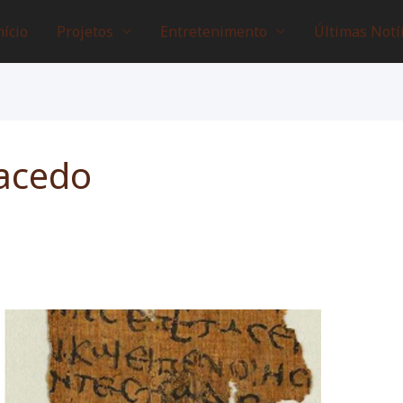
nício
Projetos
Entretenimento
Últimas Notí
acedo