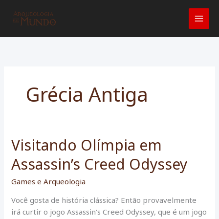
Ir
para
o
conteúdo
Grécia Antiga
Visitando Olímpia em
Assassin’s Creed Odyssey
Games e Arqueologia
Você gosta de história clássica? Então provavelmente
irá curtir o jogo Assassin’s Creed Odyssey, que é um jogo