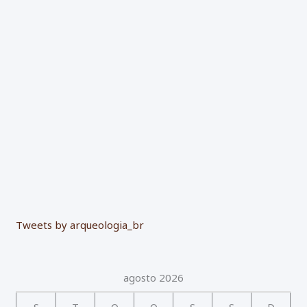
p
o
r
:
Tweets by arqueologia_br
agosto 2026
S
T
Q
Q
S
S
D