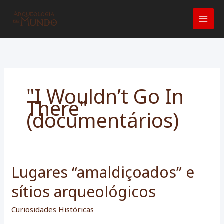
Ir
para
o
conteúdo
"I Wouldn’t Go In
There"
(documentários)
Lugares “amaldiçoados” e
sítios arqueológicos
Curiosidades Históricas