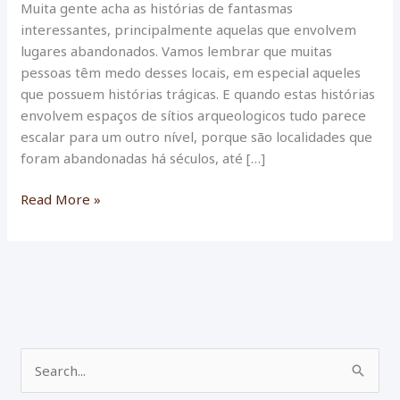
Muita gente acha as histórias de fantasmas
interessantes, principalmente aquelas que envolvem
lugares abandonados. Vamos lembrar que muitas
pessoas têm medo desses locais, em especial aqueles
que possuem histórias trágicas. E quando estas histórias
envolvem espaços de sítios arqueologicos tudo parece
escalar para um outro nível, porque são localidades que
foram abandonadas há séculos, até […]
Lugares
Read More »
“amaldiçoados”
e
sítios
arqueológicos
P
e