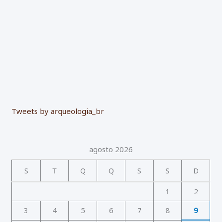
:
Tweets by arqueologia_br
agosto 2026
S
T
Q
Q
S
S
D
1
2
3
4
5
6
7
8
9