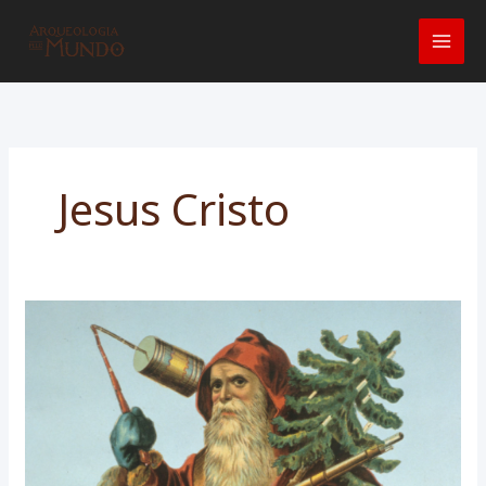
Ir
para
o
conteúdo
Jesus Cristo