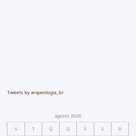
o
r
:
Tweets by arqueologia_br
agosto 2026
S
T
Q
Q
S
S
D