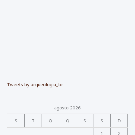
r
:
Tweets by arqueologia_br
agosto 2026
S
T
Q
Q
S
S
D
1
2