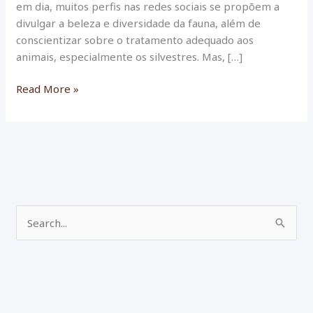
em dia, muitos perfis nas redes sociais se propõem a
divulgar a beleza e diversidade da fauna, além de
conscientizar sobre o tratamento adequado aos
animais, especialmente os silvestres. Mas, […]
Conheça
Read More »
duas
das
maiores
obras
já
publicadas
sobre
P
animais:
e
antigos
livros
s
que
q
tinham
u
como