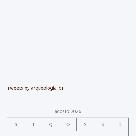
o
r
:
Tweets by arqueologia_br
agosto 2026
S
T
Q
Q
S
S
D