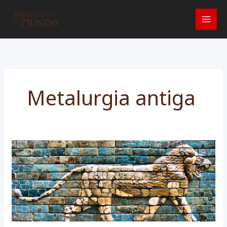
Ir
para
o
conteúdo
Metalurgia antiga