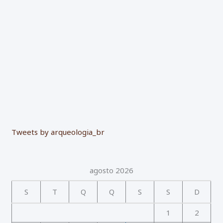
r
:
Tweets by arqueologia_br
agosto 2026
S
T
Q
Q
S
S
D
1
2