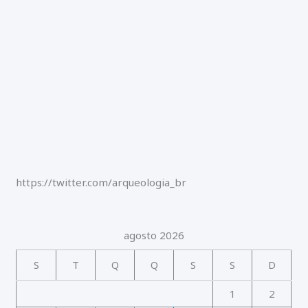
r
:
https://twitter.com/arqueologia_br
agosto 2026
S
T
Q
Q
S
S
D
1
2