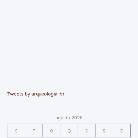
o
r
:
Tweets by arqueologia_br
agosto 2026
S
T
Q
Q
S
S
D