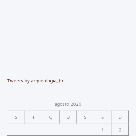
r
:
Tweets by arqueologia_br
agosto 2026
S
T
Q
Q
S
S
D
1
2