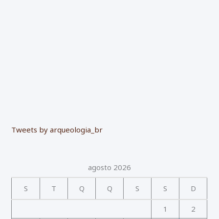
r
:
Tweets by arqueologia_br
agosto 2026
S
T
Q
Q
S
S
D
1
2