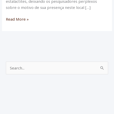
estalactites, deixando os pesquisadores perplexos
sobre o motivo de sua presença neste local […]
Quatro
Read More »
espadas
romanas
bem
preservadas
foram
encontradas
em
P
caverna
e
próxima
ao
s
Mar
q
Morto,
u
Israel
i
s