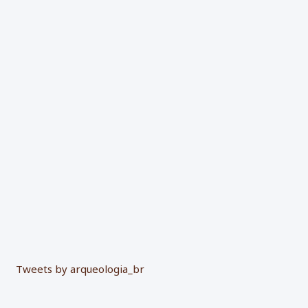
a
r
p
o
r
:
Tweets by arqueologia_br