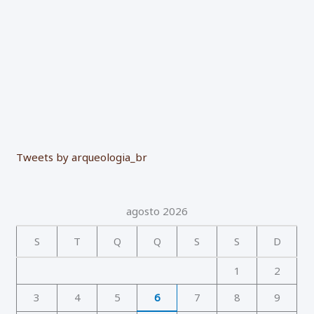
:
Tweets by arqueologia_br
agosto 2026
S
T
Q
Q
S
S
D
1
2
3
4
5
6
7
8
9