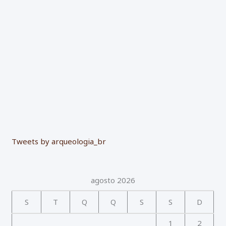
r
:
Tweets by arqueologia_br
agosto 2026
S
T
Q
Q
S
S
D
1
2