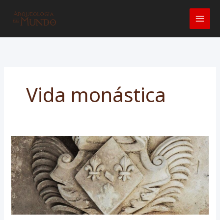
Ir
para
o
conteúdo
Vida monástica