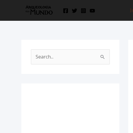
Ir
I
para
o
conteúdo
P
e
s
q
u
i
s
a
r