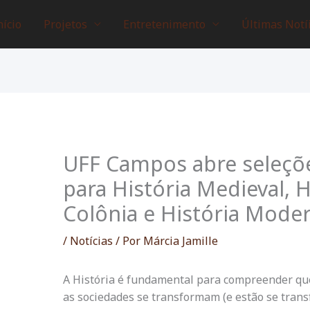
nício
Projetos
Entretenimento
Últimas Notí
UFF Campos abre seleçõe
para História Medieval, H
Colônia e História Mode
/
Notícias
/ Por
Márcia Jamille
A História é fundamental para compreender q
as sociedades se transformam (e estão se tran