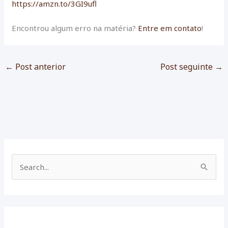
https://amzn.to/3GI9ufl
Encontrou algum erro na matéria?
Entre em contato
!
←
Post anterior
Post seguinte
→
P
e
s
q
u