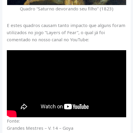
Quadro “Saturno devorando seu filho” (1823)
E estes quadros causam tanto impacto que alguns foram
utilizados no jogo “Layers of Fear”, o qual já foi
comentado no nosso canal no YouTube:
Fonte:
Grandes Mestres – V. 14 – Goya