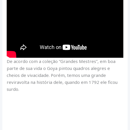
De acordo com a coleção “Grandes Mestres”, em boa
parte de sua vida o Goya pintou quadros alegres e
cheios de vivacidade. Porém, temos uma grande
reviravolta na história dele, quando em 1792 ele ficou
surdo.