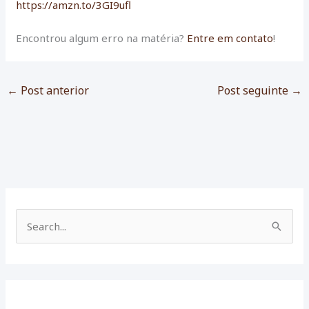
https://amzn.to/3GI9ufl
Encontrou algum erro na matéria?
Entre em contato
!
←
Post anterior
Post seguinte
→
P
e
s
q
u