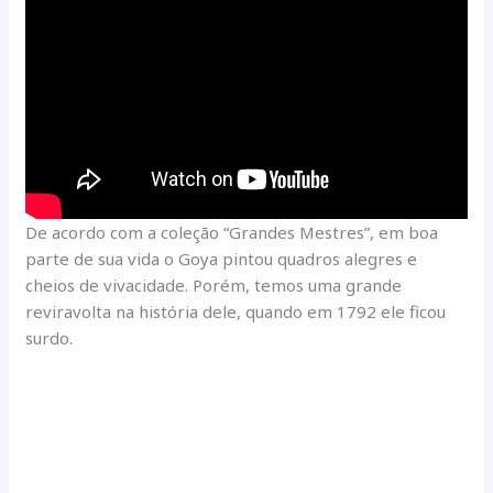
De acordo com a coleção “Grandes Mestres”, em boa
parte de sua vida o Goya pintou quadros alegres e
cheios de vivacidade. Porém, temos uma grande
reviravolta na história dele, quando em 1792 ele ficou
surdo.