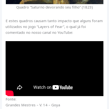
Quadro “Saturno devorando seu filho” (1823)
E estes quadros causam tanto impacto que alguns foram
utilizados no jogo “Layers of Fear”, o qual já foi
comentado no nosso canal no YouTube:
Fonte:
Grandes Mestres – V. 14 – Goya