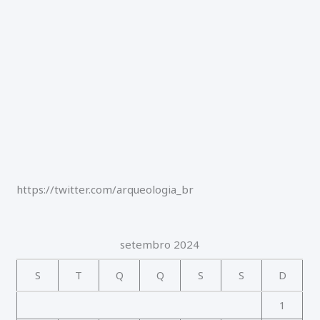
r
:
https://twitter.com/arqueologia_br
setembro 2024
S
T
Q
Q
S
S
D
1