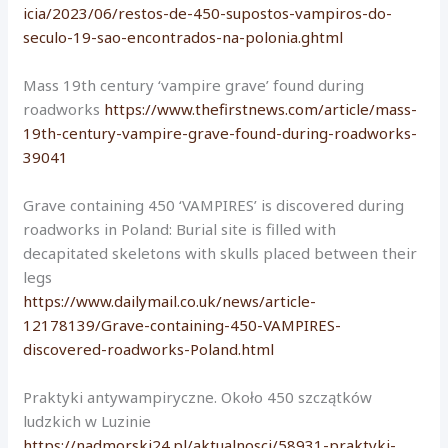
icia/2023/06/restos-de-450-supostos-vampiros-do-
seculo-19-sao-encontrados-na-polonia.ghtml
Mass 19th century ‘vampire grave’ found during
roadworks
https://www.thefirstnews.com/article/mass-
19th-century-vampire-grave-found-during-roadworks-
39041
Grave containing 450 ‘VAMPIRES’ is discovered during
roadworks in Poland: Burial site is filled with
decapitated skeletons with skulls placed between their
legs
https://www.dailymail.co.uk/news/article-
12178139/Grave-containing-450-VAMPIRES-
discovered-roadworks-Poland.html
Praktyki antywampiryczne. Około 450 szczątków
ludzkich w Luzinie
https://nadmorski24.pl/aktualnosci/58931-praktyki-