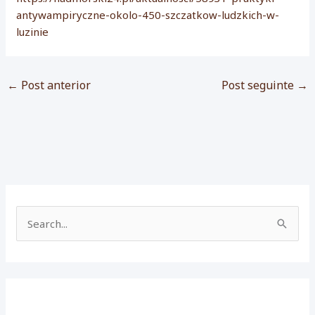
antywampiryczne-okolo-450-szczatkow-ludzkich-w-
luzinie
←
Post anterior
Post seguinte
→
P
e
s
q
u