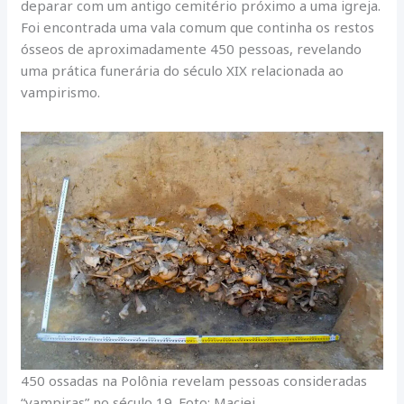
deparar com um antigo cemitério próximo a uma igreja.
Foi encontrada uma vala comum que continha os restos
ósseos de aproximadamente 450 pessoas, revelando
uma prática funerária do século XIX relacionada ao
vampirismo.
450 ossadas na Polônia revelam pessoas consideradas
“vampiras” no século 19. Foto: Maciej