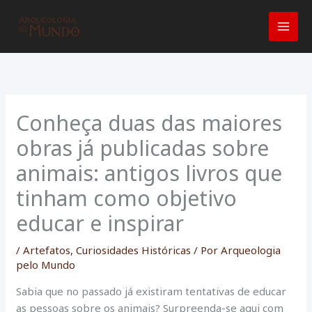
Ir
para
o
conteúdo
Conheça duas das maiores
obras já publicadas sobre
animais: antigos livros que
tinham como objetivo
educar e inspirar
/
Artefatos
,
Curiosidades Históricas
/ Por
Arqueologia
pelo Mundo
Sabia que no passado já existiram tentativas de educar
as pessoas sobre os animais? Surpreenda-se aqui com