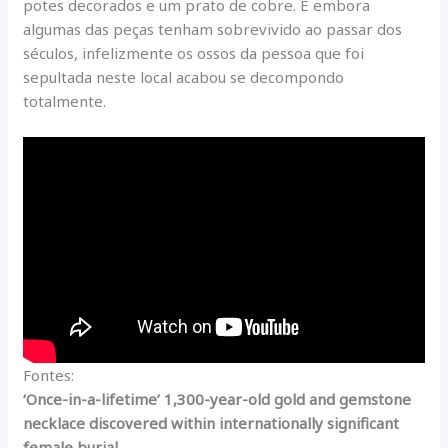
potes decorados e um prato de cobre. E embora
algumas das peças tenham sobrevivido ao passar dos
séculos, infelizmente os ossos da pessoa que foi
sepultada neste local acabou se decompondo
totalmente.
Fontes:
‘Once-in-a-lifetime’ 1,300-year-old gold and gemstone
necklace discovered within internationally significant
female burial