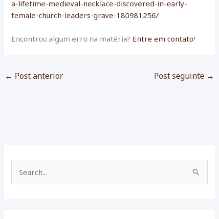
a-lifetime-medieval-necklace-discovered-in-early-
female-church-leaders-grave-180981256/
Encontrou algum erro na matéria?
Entre em contato
!
←
Post anterior
Post seguinte
→
P
e
s
q