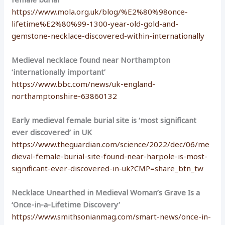
https://www.mola.org.uk/blog/%E2%80%98once-
lifetime%E2%80%99-1300-year-old-gold-and-
gemstone-necklace-discovered-within-internationally
Medieval necklace found near Northampton
‘internationally important’
https://www.bbc.com/news/uk-england-
northamptonshire-63860132
Early medieval female burial site is ‘most significant
ever discovered’ in UK
https://www.theguardian.com/science/2022/dec/06/me
dieval-female-burial-site-found-near-harpole-is-most-
significant-ever-discovered-in-uk?CMP=share_btn_tw
Necklace Unearthed in Medieval Woman’s Grave Is a
‘Once-in-a-Lifetime Discovery’
https://www.smithsonianmag.com/smart-news/once-in-