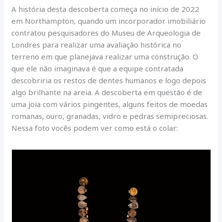
A história desta descoberta começa no início de 2022
em Northampton, quando um incorporador imobiliário
contratou pesquisadores do Museu de Arqueologia de
Londres para realizar uma avaliação histórica no
terreno em que planejava realizar uma construção. O
que ele não imaginava é que a equipe contratada
descobriria os restos de dentes humanos e logo depois
algo brilhante na areia. A descoberta em questão é de
uma joia com vários pingentes, alguns feitos de moedas
romanas, ouro, granadas, vidro e pedras semipreciosas.
Nessa foto vocês podem ver como está o colar: