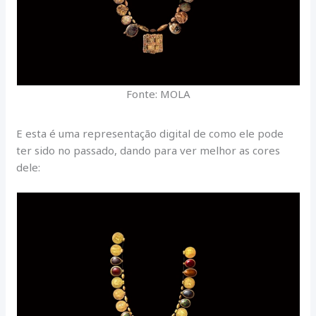
Fonte: MOLA
E esta é uma representação digital de como ele pode
ter sido no passado, dando para ver melhor as cores
dele: