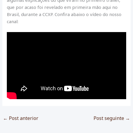
algumas explicações do que viram no primeiro trailer,
que por acaso foi revelado em primeira mão aqui no
Brasil, durante a CCXP. Confira abaixo o vídeo do nosso
canal:
←
Post anterior
Post seguinte
→