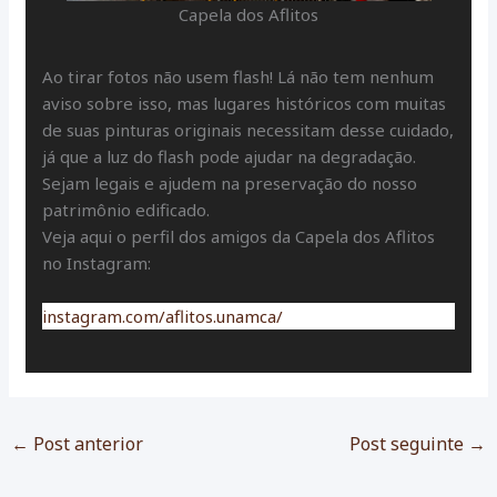
Capela dos Aflitos
Ao tirar fotos não usem flash! Lá não tem nenhum
aviso sobre isso, mas lugares históricos com muitas
de suas pinturas originais necessitam desse cuidado,
já que a luz do flash pode ajudar na degradação.
Sejam legais e ajudem na preservação do nosso
patrimônio edificado.
Veja aqui o perfil dos amigos da Capela dos Aflitos
no Instagram:
instagram.com/aflitos.unamca/
←
Post anterior
Post seguinte
→