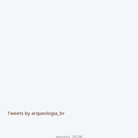
r
p
o
r
:
Tweets by arqueologia_br
agosto 2026