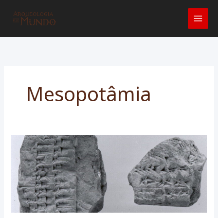
Ir
para
o
conteúdo
Mesopotâmia