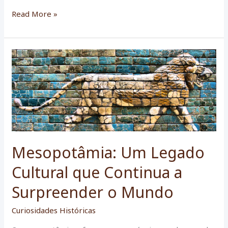
Modelo
Read More »
de
IA
desenvolvido
em
Israel
pode
democratizar
tradução
de
tábuas
Mesopotâmia: Um Legado
de
argila
Cultural que Continua a
da
Mesopotâmia
Surpreender o Mundo
Curiosidades Históricas