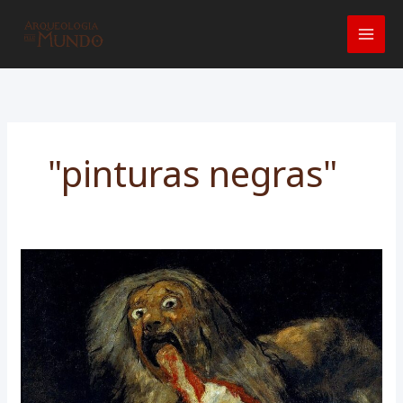
Ir
para
o
conteúdo
"pinturas negras"