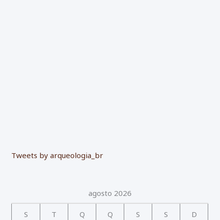
p
o
r
:
Tweets by arqueologia_br
agosto 2026
S
T
Q
Q
S
S
D